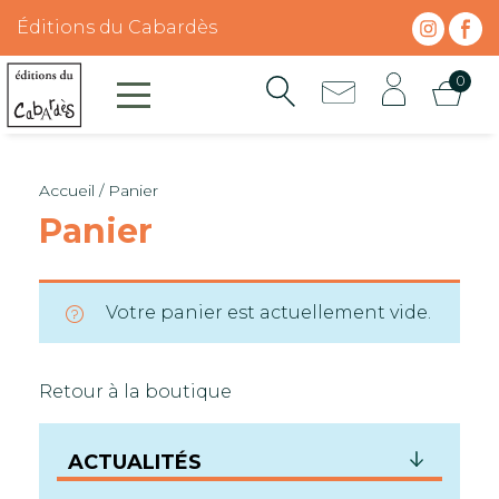
Skip
Panneau de gestion des cookies
Éditions du Cabardès
to
content
0
Accueil
/ Panier
Panier
Votre panier est actuellement vide.
Retour à la boutique
ACTUALITÉS