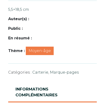
Lices
5,5×18,5 cm
Auteur(s) :
Public :
En résumé :
Thème :
Moyen-âge
Catégories :
Carterie
,
Marque-pages
INFORMATIONS
COMPLÉMENTAIRES