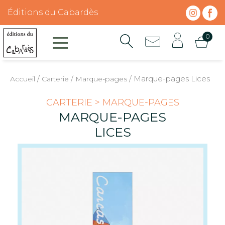
Skip
Panneau de gestion des cookies
Éditions du Cabardès
to
content
0
Accueil
/
Carterie
/
Marque-pages
/ Marque-pages Lices
CARTERIE > MARQUE-PAGES
MARQUE-PAGES
LICES