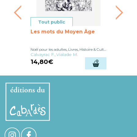
Tout public
Tout 
Les mots du Moyen Âge
Carte à 
des
Rempar
Noël pour les adultes
,
Livres
,
Histoire & Culture
,
Dans la collect
Jeux
,
Cartes
Calvayrac F.
Vialade M.
Subra M.
14,80
€
6,00
€
Ajouter au panier
Choi