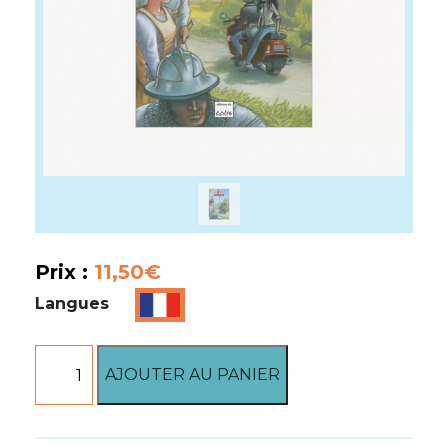
Prix :
11,50
€
Langues
quantité
AJOUTER AU PANIER
de
Un
été