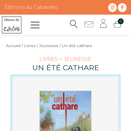
Skip
Panneau de gestion des cookies
Éditions du Cabardès
to
content
0
Accueil
/
Livres
/
Jeunesse
/ Un été cathare
LIVRES > JEUNESSE
UN ÉTÉ CATHARE